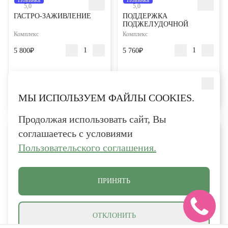
5,0
5,0
ГАСТРО-ЗАЖИВЛЕНИЕ
ПОДДЕРЖКА
ПОДЖЕЛУДОЧНОЙ
Комплекс
Комплекс
5 800₽
5 760₽
В КОРЗИНУ
В КОРЗИНУ
МЫ ИСПОЛЬЗУЕМ ФАЙЛЫ COOKIES.
Продолжая использовать сайт, Вы
Новинка
Новинка
соглашаетесь с условиями
5,0
5,0
РЕГУЛЯРНЫЙ СТУЛ
НЕРВНАЯ ПОДДЕРЖКА
Пользовательского соглашения.
Комплекс
Комплекс
4 150₽
7 170₽
ПРИНЯТЬ
В КОРЗИНУ
В КОРЗИНУ
ОТКЛОНИТЬ