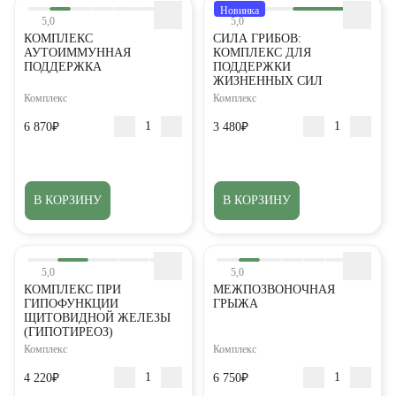
Введите корректное значение
Введите корректное значение
Новинка
5,0
5,0
Email
Email
КОМПЛЕКС
СИЛА ГРИБОВ:
АУТОИММУННАЯ
КОМПЛЕКС ДЛЯ
пользовательского соглашения
политикой
СОХРАНИТЬ
ПОДДЕРЖКА
ПОДДЕРЖКИ
ЖИЗНЕННЫХ СИЛ
конфиденциальности.
Комплекс
Комплекс
ОТМЕНИТЬ
пользовательского соглашения
пользовательского соглашения
политикой
политикой
6 870₽
3 480₽
КУПИТЬ
конфиденциальности.
конфиденциальности.
ОТМЕНИТЬ
В КОРЗИНУ
В КОРЗИНУ
КУПИТЬ
КУПИТЬ
ОТМЕНИТЬ
ОТМЕНИТЬ
5,0
5,0
КОМПЛЕКС ПРИ
МЕЖПОЗВОНОЧНАЯ
ГИПОФУНКЦИИ
ГРЫЖА
ЩИТОВИДНОЙ ЖЕЛЕЗЫ
(ГИПОТИРЕОЗ)
Комплекс
Комплекс
4 220₽
6 750₽