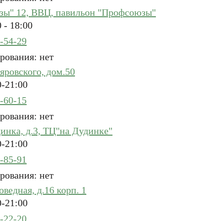
ы" 12, ВВЦ, павильон "Профсоюзы"
Ь
 - 18:00
4-54-29
рования: нет
яровского, дом.50
-21:00
5-60-15
рования: нет
инка, д.3, ТЦ"на Дудинке"
-21:00
4-85-91
рования: нет
ведная, д.16 корп. 1
-21:00
6-22-20