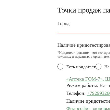
Точки продаж п
Город
Введите корректное значение
Наличие иридотестиров
*Иридотестирование – это тестиро
токсинах и паразитах в организме
Есть иридотест
Не
«Аптека ГОМ-7», Шо
Режим работы: Вс - 
Телефон:
+79299326
Наличие иридотести
Философия здоровья,