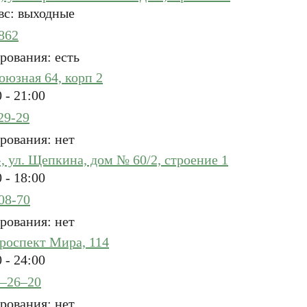
вс: выходные
862
рования: есть
юзная 64, корп 2
 - 21:00
29-29
рования: нет
 ул. Щепкина, дом № 60/2, строение 1
 - 18:00
08-70
рования: нет
роспект Мира, 114
 - 24:00
оглашения
ения
оглашения
политикой
2–26–20
рования: нет