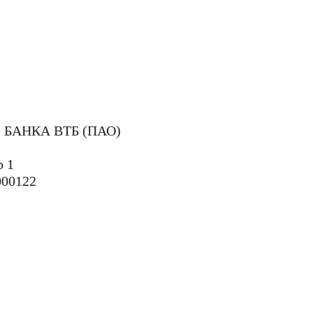
 БАНКА ВТБ (ПАО)
р 1
000122