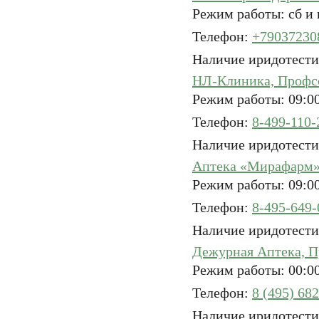
Режим работы: сб и 
Телефон:
+79037230
Наличие иридотести
НЛ-Клиника, Профсо
Режим работы: 09:00
Телефон:
8-499-110-
Наличие иридотести
Имя
Имя
Аптека «Мирафарм»,
ерждения
Режим работы: 09:00
е значение
 город
Телефон:
8-495-649-
е значение
Email
Email
Наличие иридотести
е значение
е значение
Дежурная Аптека, П
е значение
Режим работы: 00:00
СОХРАНИТЬ
ОТМЕНИТЬ
пользовательского с
пользовательского соглаш
пользовательского с
Телефон:
8 (495) 68
конфиденциальности.
сти.
конфиденциальности.
Наличие иридотести