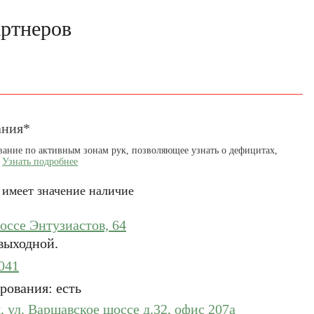
артнеров
ания*
вание по активным зонам рук, позволяющее узнать о дефицитах,
.
Узнать подробнее
 имеет значение наличие
ссе Энтузиастов, 64
выходной.
041
рования: есть
 ул. Варшавское шоссе д.32, офис 207а