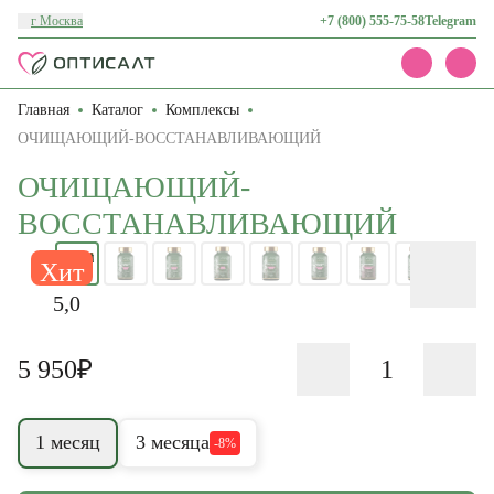
г Москва
+7 (800) 555-75-58
Telegram
Главная
Каталог
Комплексы
Каталог
Акции
ОЧИЩАЮЩИЙ-ВОССТАНАВЛИВАЮЩИЙ
Доставка и оплата
ОЧИЩАЮЩИЙ-
О нас
Контакты
ВОССТАНАВЛИВАЮЩИЙ
Хит
5,0
5 950₽
1 месяц
3 месяца
-8%