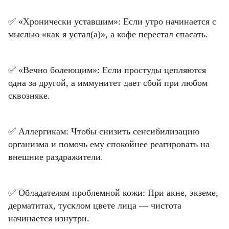
✅ «Хронически уставшим»: Если утро начинается с
мыслью «как я устал(а)», а кофе перестал спасать.
Фамилия
Фамилия
✅ «Вечно болеющим»: Если простуды цепляются
одна за другой, а иммунитет дает сбой при любом
Email
сквозняке.
Имя
Имя
Код подтверждения
Введите корректное значение
Телефон
Email
Пароль
Ваш город
✅ Аллергикам: Чтобы снизить сенсибилизацию
Введите корректное значение
Телефон
Телефон
Введите корректное значение
организма и помочь ему спокойнее реагировать на
Введите корректное значение
Введите корректное значение
внешние раздражители.
Email
Email
пользовательского соглашения
политикой
СОХРАНИТЬ
конфиденциальности.
✅ Обладателям проблемной кожи: При акне, экземе,
дерматитах, тусклом цвете лица — чистота
ОТМЕНИТЬ
начинается изнутри.
КУПИТЬ