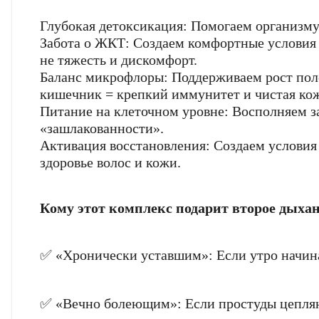
Глубокая детоксикация: Помогаем организму
Забота о ЖКТ: Создаем комфортные условия 
не тяжесть и дискомфорт.
Email
Баланс микрофлоры: Поддерживаем рост пол
Фамилия
кишечник = крепкий иммунитет и чистая кож
Фамилия
Код подтв
Телефон
Питание на клеточном уровне: Восполняем з
Введите корректно
Ваш
Пароль
«зашлакованности».
Введите корректно
Email
Активация восстановления: Создаем условия 
Введите корректно
Телефон
здоровье волос и кожи.
Телефон
Введите корректно
Введите корректно
Кому этот комплекс подарит второе дыха
политикой 
конфиденциальности.
политикой 
✅ «Хронически уставшим»: Если утро начинае
К
✅ «Вечно болеющим»: Если простуды цепляют