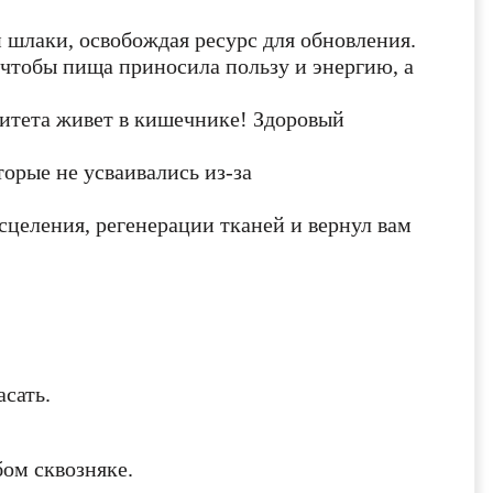
 шлаки, освобождая ресурс для обновления.
чтобы пища приносила пользу и энергию, а
итета живет в кишечнике! Здоровый
орые не усваивались из-за
сцеления, регенерации тканей и вернул вам
оглашения
политикой
оглашения
асать.
ИТЬ
ом сквозняке.