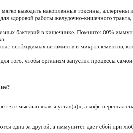
 мягко выводить накопленные токсины, аллергены и
для здоровой работы желудочно-кишечного тракта, 
езных бактерий в кишечнике. Помните: 80% иммун
Имя
а.
Имя
ерждения
апас необходимых витаминов и микроэлементов, кот
е значение
 город
е значение
для того, чтобы организм запустил процессы самои
е значение
Email
Email
е значение
е значение
СОХРАНИТЬ
ОТМЕНИТЬ
пользовательского с
ние?
пользовательского соглашения
конфиденциальности.
пользовательского с
конфиденциальности.
тся с мыслью «как я устал(а)», а кофе перестал сп
КУПИТЬ
ОТМЕНИТЬ
УПИТЬ
ОТМЕН
КУПИТЬ
ОТМЕНИТЬ
ся одна за другой, а иммунитет дает сбой при люб