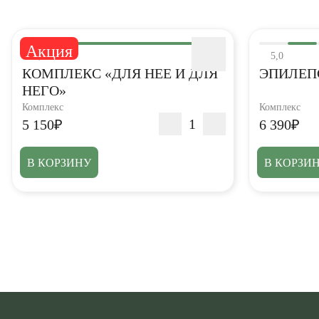
Акция
5,0
5,0
КОМПЛЕКС «ДЛЯ НЕЕ И ДЛЯ
ЭПИЛЕП
НЕГО»
Комплекс
Комплекс
5 150₽
6 390₽
В КОРЗИНУ
В КОРЗИ