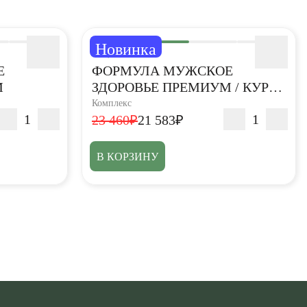
Новинка
5,0
Е
ФОРМУЛА МУЖСКОЕ
М
ЗДОРОВЬЕ ПРЕМИУМ / КУРС
НА 3 МЕСЯЦА
Комплекс
23 460₽
21 583₽
В КОРЗИНУ