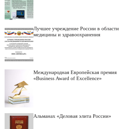
Лучшее учреждение России в области
медицины и здравоохранения
Фамилия
Фамилия
Имя
Имя
Международная Европейская премия
Email
«Business Award of Excellence»
Код подтверждения
Введите корректное значение
Телефон
Телефон
Телефон
Email
Пароль
Ваш город
Введите корректное значение
Введите корректное значение
Введите корректное значение
Введите корректное значение
Email
Email
Альманах «Деловая элита России»
пользовательского соглашения
политикой
СОХРАНИТЬ