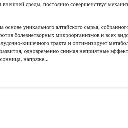
 внешней среды, постоянно совершенствуя механи
е значение
СОХРАНИТЬ
ОТМЕНИТЬ
пользовательского с
пользовательского соглашения
пользовательского с
конфиденциальности.
 основе уникального алтайского сырья, собранного
конфиденциальности.
отив болезнетворных микроорганизмов и всех видо
КУПИТЬ
ОТМЕНИТЬ
лудочно-кишечного тракта и оптимизирует метабол
УПИТЬ
КУПИТЬ
ОТМЕНИТЬ
ОТМЕН
е развития, одновременно снимая неприятные эффек
сонница, напряже...