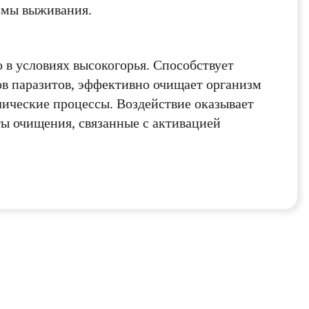
змы выживания.
оглашения
оглашения
политикой
 в условиях высокогорья. Способствует
в паразитов, эффективно очищает организм
ические процессы. Воздействие оказывает
ИТЬ
ты очищения, связанные с активацией