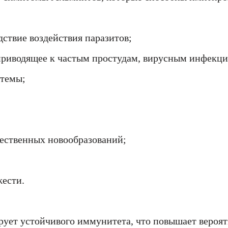
ствие воздействия паразитов;
риводящее к частым простудам, вирусным инфекция
стемы;
ественных новообразований;
Имя
Имя
ерждения
жести.
е значение
 город
е значение
е значение
Email
Email
рует устойчивого иммунитета, что повышает вероя
е значение