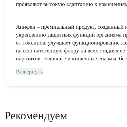
проявляют высокую адаптацию к изменениям
Введите корректно
политикой 
Апифен – премиальный продукт, созданный на
конфиденциальности.
политикой 
укреплению защитных функций организма пр
от токсинов, улучшает функционирование же
К
на всю патогенную флору на всех стадиях е
паразитов: головные и кишечные спазмы, бес
Развернуть
Рекомендуем