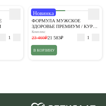
Новинка
5,0
Е
ФОРМУЛА МУЖСКОЕ
М
ЗДОРОВЬЕ ПРЕМИУМ / КУРС
НА 3 МЕСЯЦА
Комплекс
23 460₽
21 583₽
В КОРЗИНУ