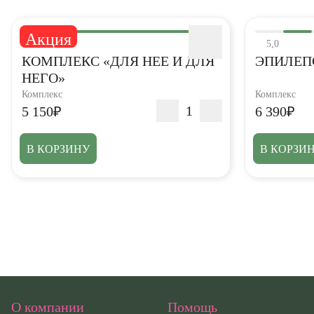
Акция
5,0
5,0
КОМПЛЕКС «ДЛЯ НЕЕ И ДЛЯ
ЭПИЛЕП
НЕГО»
Комплекс
Комплекс
5 150₽
6 390₽
В КОРЗИНУ
В КОРЗИ
О компании
Помощь