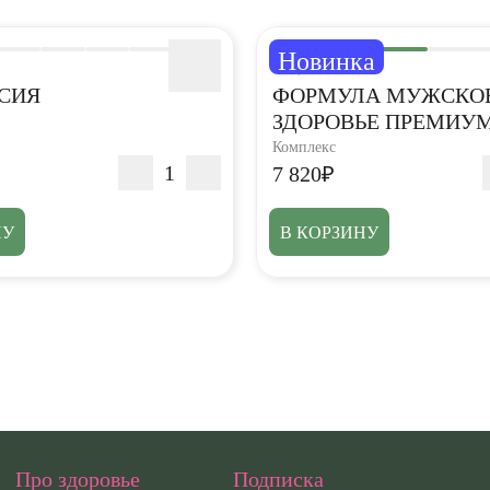
Новинка
5,0
СИЯ
ФОРМУЛА МУЖСКО
ЗДОРОВЬЕ ПРЕМИУ
Комплекс
7 820₽
НУ
В КОРЗИНУ
Про здоровье
Подписка