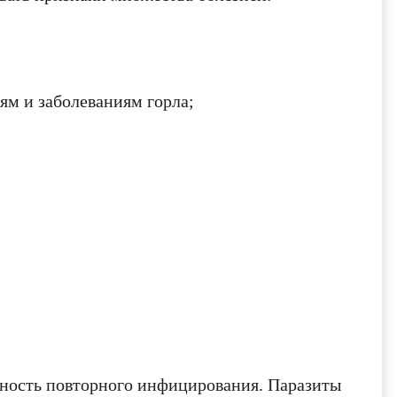
м и заболеваниям горла;
тность повторного инфицирования. Паразиты