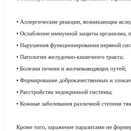
• Аллергические реакции, возникающие вслед
• Ослабление иммунной защиты организма, п
• Нарушения функционирования нервной си
• Патологии желудочно-кишечного тракта;
• Болезни печени и желчевыводящих путей;
• Формирование доброкачественных и злокач
• Расстройства эндокринной системы;
Email
Фамилия
Фамилия
Код подтв
• Кожные заболевания различной степени тя
Телефон
Введите корректно
Ваш
Пароль
Введите корректно
Email
Введите корректно
Телефон
Телефон
Кроме того, заражение паразитами не форми
Введите корректно