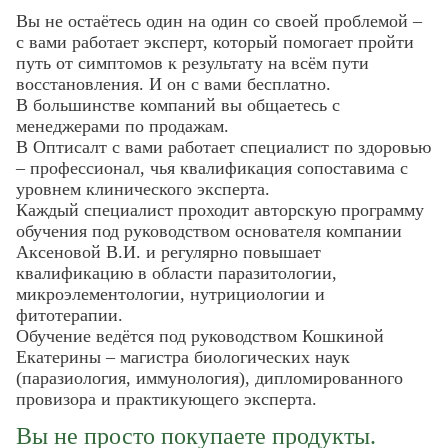
Вы не остаётесь один на один со своей проблемой –
с вами работает эксперт, который помогает пройти
путь от симптомов к результату на всём пути
восстановления. И он с вами бесплатно.
В большинстве компаний вы общаетесь с
менеджерами по продажам.
В Оптисалт с вами работает специалист по здоровью
– профессионал, чья квалификация сопоставима с
уровнем клинического эксперта.
Каждый специалист проходит авторскую программу
обучения под руководством основателя компании
Аксеновой В.И. и регулярно повышает
квалификацию в области паразитологии,
Фамилия
Фамилия
микроэлементологии, нутрициологии и
фитотерапии.
Обучение ведётся под руководством Кошкиной
Екатерины – магистра биологических наук
Имя
Имя
Email
(паразиология, иммунология), дипломированного
провизора и практикующего эксперта.
Код подтверждения
Введите корректное значение
Телефон
Вы не просто покупаете продукты.
Телефон
Телефон