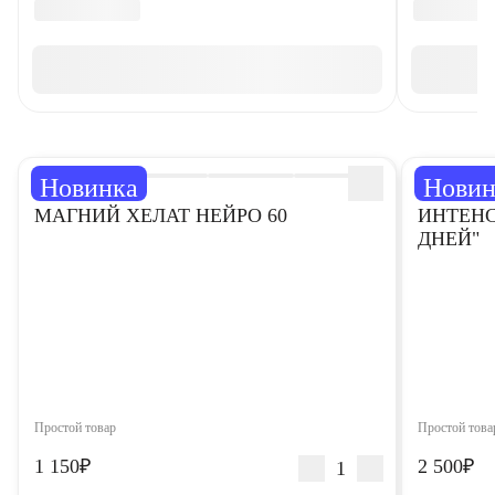
Новинка
Новин
5,0
5,0
МАГНИЙ ХЕЛАТ НЕЙРО 60
ИНТЕНС
ДНЕЙ"
Простой товар
Простой това
1 150₽
2 500₽