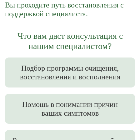
Email
Пароль
Ваш город
Вы проходите путь восстановления с
Введите корректное значение
Введите корректное значение
поддержкой специалиста.
Введите корректное значение
Введите корректное значение
Email
Email
Что вам даст консультация с
пользовательского соглашения
политикой
СОХРАНИТЬ
конфиденциальности.
нашим специалистом?
ОТМЕНИТЬ
пользовательского соглашения
пользовательского соглашения
политикой
политикой
КУПИТЬ
конфиденциальности.
конфиденциальности.
Подбор программы очищения,
восстановления и восполнения
ОТМЕНИТЬ
КУПИТЬ
КУПИТЬ
Помощь в понимании причин
ОТМЕНИТЬ
ОТМЕНИТЬ
ваших симптомов