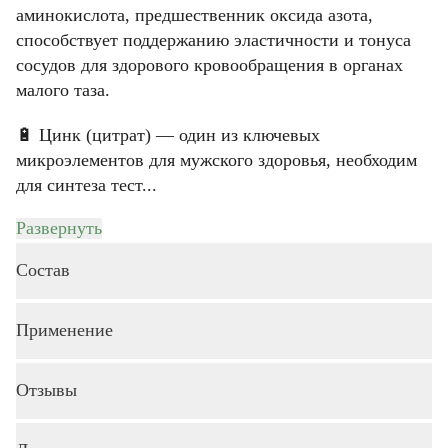
Телефон
аминокислота, предшественник оксида азота,
Email
Пароль
Ваш город
способствует поддержанию эластичности и тонуса
Телефон
Телефон
Введите корректное значение
Введите корректное значение
сосудов для здорового кровообращения в органах
Введите корректное значение
Введите корректное значение
малого таза.
Email
Email
пользовательского соглашения
политикой
🔋 Цинк (цитрат) — один из ключевых
СОХРАНИТЬ
конфиденциальности.
микроэлементов для мужского здоровья, необходим
для синтеза тест...
ОТМЕНИТЬ
КУПИТЬ
Развернуть
пользовательского соглашения
пользовательского соглашения
политикой
политикой
конфиденциальности.
конфиденциальности.
Состав
ОТМЕНИТЬ
КУПИТЬ
КУПИТЬ
Применение
Ирексис 30
Коллаген и гиалуроновая кислота 120
ОТМЕНИТЬ
ОТМЕНИТЬ
Отзывы
ИРЕКСИС 30:
По 1 капсуле 1–2 раза в день во время еды. Курс
применения — 1 месяц. При необходимости прием