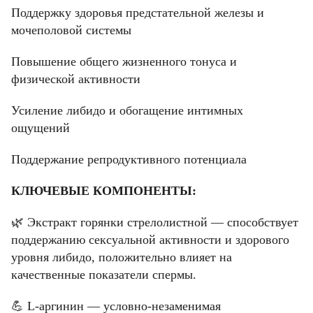
Поддержку здоровья предстательной железы и
мочеполовой системы
Повышение общего жизненного тонуса и
физической активности
Усиление либидо и обогащение интимных
ощущений
Поддержание репродуктивного потенциала
КЛЮЧЕВЫЕ КОМПОНЕНТЫ:
🌿 Экстракт горянки стрелолистной — способствует
Фамилия
Фамилия
поддержанию сексуальной активности и здорового
уровня либидо, положительно влияет на
качественные показатели спермы.
Email
Имя
Имя
💪 L-аргинин — условно-незаменимая
Код подтверждения
Введите корректное значение