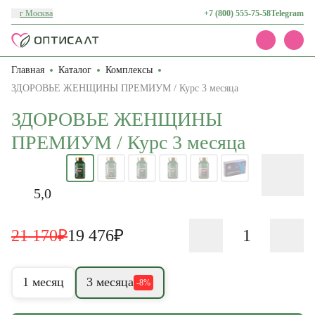
г Москва
+7 (800) 555-75-58
Telegram
Главная
Каталог
Комплексы
Каталог
Акции
ЗДОРОВЬЕ ЖЕНЩИНЫ ПРЕМИУМ / Курс 3 месяца
Доставка и оплата
ЗДОРОВЬЕ ЖЕНЩИНЫ
О нас
Контакты
ПРЕМИУМ / Курс 3 месяца
5,0
21 170₽
19 476₽
1 месяц
3 месяца
-8%