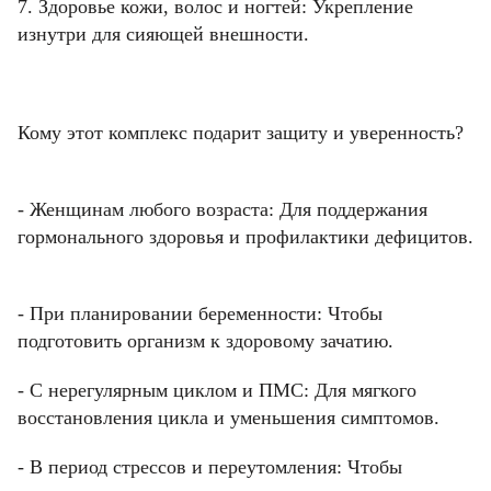
7. Здоровье кожи, волос и ногтей: Укрепление
изнутри для сияющей внешности.
Кому этот комплекс подарит защиту и уверенность?
Фамилия
Фамилия
- Женщинам любого возраста: Для поддержания
гормонального здоровья и профилактики дефицитов.
Email
Имя
Имя
Код подтверждения
Введите корректное значение
Телефон
- При планировании беременности: Чтобы
Email
Пароль
Ваш город
подготовить организм к здоровому зачатию.
Введите корректное значение
Телефон
Телефон
Введите корректное значение
Введите корректное значение
Введите корректное значение
- С нерегулярным циклом и ПМС: Для мягкого
восстановления цикла и уменьшения симптомов.
Email
Email
пользовательского соглашения
политикой
СОХРАНИТЬ
- В период стрессов и переутомления: Чтобы
конфиденциальности.