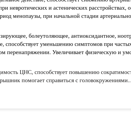
при невротических и астенических расстройствах, 
ериод менопаузы, при начальной стадии артериально
зирующее, болеутоляющее, антиоксидантное, ноот
Имя
Имя
е, способствует уменьшению симптомов при частых
ерждения
е значение
 город
ном перенапряжении. Увеличивает физическую и ум
е значение
е значение
Email
Email
е значение
удимость ЦНС, способствует повышению сократимо
е значение
ярышник помогает справиться с головокружениями..
СОХРАНИТЬ
ОТМЕНИТЬ
пользовательского с
пользовательского соглашения
пользовательского с
конфиденциальности.
конфиденциальности.
КУПИТЬ
ОТМЕНИТЬ
УПИТЬ
КУПИТЬ
ОТМЕНИТЬ
ОТМЕН