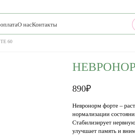
 оплата
О нас
Контакты
ТЕ 60
НЕВРОНОР
890₽
Невронорм форте – рас
нормализации состояния
Стабилизирует нервную
улучшает память и вни