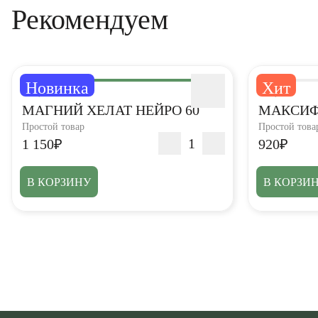
Рекомендуем
Новинка
Хит
5,0
5,0
МАГНИЙ ХЕЛАТ НЕЙРО 60
МАКСИФ
Простой товар
Простой това
1 150₽
920₽
В КОРЗИНУ
В КОРЗИ