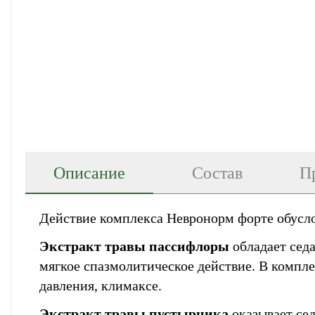
Описание
Состав
П
Действие комплекса Невронорм форте обуслов
Экстракт травы пассифлоры
обладает сед
мягкое спазмолитическое действие. В компл
давления, климаксе.
Экстракт травы пустырника
оказывает сед