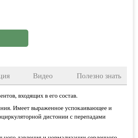
ция
Видео
Полезно знать
тов, входящих в его состав.
ания. Имеет выраженное успокаивающее и
роциркуляторной дистонии с перепадами
льного давления и нормализации сердечного