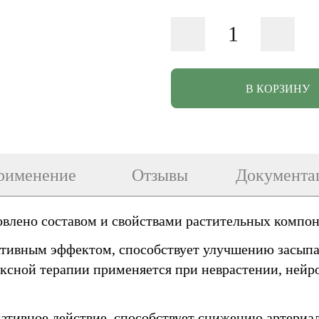
В КОРЗИНУ
рименение
Отзывы
Документа
лено составом и свойствами растительных компонен
ативным эффектом, способствует улучшению засып
ексной терапии применяется при неврастении, ней
ативное действие, способствует снижению артериа