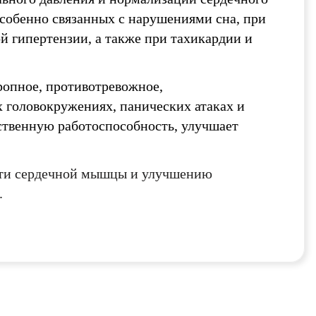
особенно связанных с нарушениями сна, при
й гипертензии, а также при тахикардии и
ропное, противотревожное,
 головокружениях, панических атаках и
ственную работоспособность, улучшает
сти сердечной мышцы и улучшению
.
оглашения
оглашения
политикой
ИТЬ