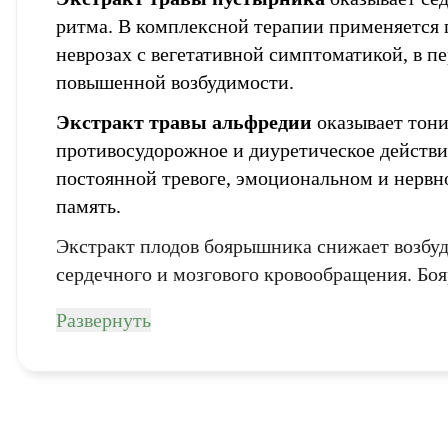
ритма. В комплексной терапии применяется 
неврозах с вегетативной симптоматикой, в п
повышенной возбудимости.
Email
Экстракт травы альфредии
оказывает тони
Фамилия
Фамилия
противосудорожное и диуретическое действи
Код подтв
Телефон
Введите корректно
Ваш
постоянной тревоге, эмоциональном и нерв
Пароль
Введите корректно
память.
Email
Введите корректно
Телефон
Телефон
Введите корректно
Экстракт плодов боярышника снижает возб
Введите корректно
сердечного и мозгового кровообращения. Бо
Развернуть
политикой 
конфиденциальности.
политикой 
К