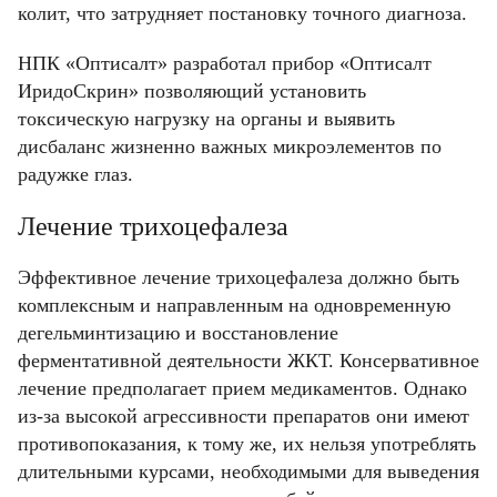
колит, что затрудняет постановку точного диагноза.
НПК «Оптисалт» разработал прибор «Оптисалт
ИридоСкрин» позволяющий установить
токсическую нагрузку на органы и выявить
дисбаланс жизненно важных микроэлементов по
радужке глаз.
Лечение трихоцефалеза
Эффективное лечение трихоцефалеза должно быть
комплексным и направленным на одновременную
дегельминтизацию и восстановление
Фамилия
Фамилия
ферментативной деятельности ЖКТ. Консервативное
лечение предполагает прием медикаментов. Однако
из-за высокой агрессивности препаратов они имеют
Имя
Имя
противопоказания, к тому же, их нельзя употреблять
Email
длительными курсами, необходимыми для выведения
Код подтверждения