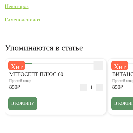
Некатороз
Гименолепидоз
Упоминаются в статье
Хит
Хит
5,0
5,0
МЕТОСЕПТ ПЛЮС 60
ВИТАНО
Простой товар
Простой това
850₽
850₽
В КОРЗИНУ
В КОРЗИ