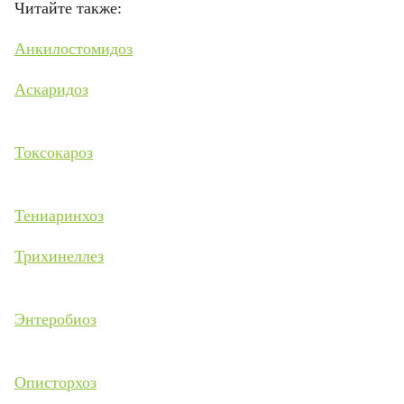
Читайте также:
Анкилостомидоз
Аскаридоз
Токсокароз
Тениаринхоз
Трихинеллез
Энтеробиоз
Описторхоз