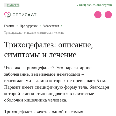
г Москва
+7 (800) 555-75-58
Telegram
Главная
Про здоровье
Заболевания
Каталог
Акции
Трихоцефалез: описание, симптомы и лечение
Доставка и оплата
Трихоцефалез: описание,
О нас
Контакты
симптомы и лечение
Что такое трихоцефалез? Это паразитарное
заболевание, вызываемое нематодами –
власоглавами – длина которых не превышает 5 см.
Паразит имеет специфичную форму тела, благодаря
которой с легкостью внедряется в слизистые
оболочки кишечника человека.
Трихоцефалез является одной из самых