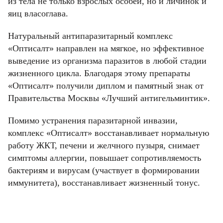
из тела не только взрослых особей, но и личинок и
Введите корректное значение
Телефон
Телефон
Телефон
яиц власоглава.
Email
Пароль
Ваш город
Введите корректное значение
Введите корректное значение
Натуральный антипаразитарный комплекс
Введите корректное значение
Введите корректное значение
«Оптисалт» направлен на мягкое, но эффективное
Email
Email
выведение из организма паразитов в любой стадии
пользовательского соглашения
политикой
СОХРАНИТЬ
жизненного цикла. Благодаря этому препараты
конфиденциальности.
«Оптисалт» получили диплом и памятный знак от
Правительства Москвы «Лучший антигельминтик».
ОТМЕНИТЬ
пользовательского соглашения
пользовательского соглашения
политикой
политикой
КУПИТЬ
конфиденциальности.
конфиденциальности.
Помимо устранения паразитарной инвазии,
комплекс «Оптисалт» восстанавливает нормальную
работу ЖКТ, печени и желчного пузыря, снимает
ОТМЕНИТЬ
КУПИТЬ
КУПИТЬ
симптомы аллергии, повышает сопротивляемость
бактериям и вирусам (участвует в формировании
ОТМЕНИТЬ
ОТМЕНИТЬ
иммунитета), восстанавливает жизненный тонус.