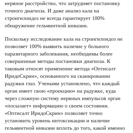
нервное расстройство, что затрудняет постановку
ОТМЕНИТЬ
точного диагноза. И даже анализ кала на
пользовательского соглашения
пользовательского соглашения
политикой
политикой
КУПИТЬ
стронгилоидоз не всегда гарантирует 100%
конфиденциальности.
конфиденциальности.
обнаружение гельминтной инвазии.
ОТМЕНИТЬ
КУПИТЬ
КУПИТЬ
Поскольку исследование кала на стронгилоидоз не
позволяет 100% выявить наличие у больного
паразитарного заболевания, необходимы более
ОТМЕНИТЬ
ОТМЕНИТЬ
совершенные методы постановки диагноза. К
таковым относят применение метода «Оптисалт
ИридоСкрин», основанного на сканировании
радужки глаз. Учеными установлено, что каждый
орган имеет свою «проекцию» на радужке, куда
через сложную систему нервных импульсов орган
«посылает» информацию о своем состоянии.
«Оптисалт ИридоСкрин» позволяет точно
установить уровень интоксикации и наличие
гельминтной инвазии вплоть до того, какой именно