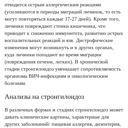
отводится острым аллергическим реакциям
(усиливаются в периоды миграций личинок, то есть
могут повторяться каждые 17-27 дней). Кроме того,
личинки повреждают стенки кишечника, что
приводит к снижению иммунитета, развитию острых
воспалительных реакций и язв. Дистрофические
Фамилия
Фамилия
изменения могут возникнуть и в других органах,
куда личинки попадают во время миграции
(повреждения печени, легких). В хронической
Имя
Имя
Email
стадии стронгилоидоз уменьшает сопротивляемость
организма ВИЧ-инфекциям и онкологическим
Код подтверждения
Введите корректное значение
Телефон
болезням.
Телефон
Телефон
Email
Пароль
Ваш город
Введите корректное значение
Анализы на стронгилоидоз
Введите корректное значение
Введите корректное значение
Введите корректное значение
Email
Email
В различных формах и стадиях стронгилоидоз может
давать клинические картины, характерные для
пользовательского соглашения
политикой
СОХРАНИТЬ
других заболеваний: пищевая аллергия, дизентерия,
конфиденциальности.