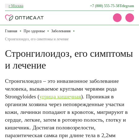
г Москва
+7 (800) 555-75-58
Telegram
Главная
Про здоровье
Заболевания
Каталог
Акции
Стронгилоидоз, его симптомы и лечение
Доставка и оплата
Стронгилоидоз, его симптомы
О нас
Контакты
и лечение
Стронгилоидоз – это инвазионное заболевание
человека, вызываемое круглыми червями рода
Strongyloides (
угрица кишечная
). Проникая в
организм хозяина через неповрежденные участки
кожи, личинки попадают в кровоток, мигрируют в
сердце, легкие, затем в ротовую полость, глотку и
кишечник. Достигая половозрелости,
паразитическая самка при длине тела в 2,2мм