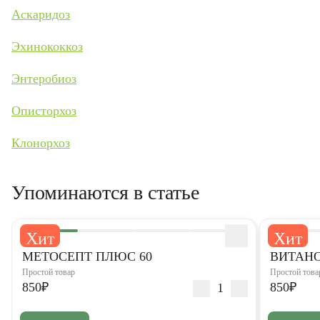
Аскаридоз
Эхинококкоз
Энтеробиоз
Описторхоз
Клонорхоз
Упоминаются в статье
Хит
Хит
5,0
5,0
МЕТОСЕПТ ПЛЮС 60
ВИТАНО
Простой товар
Простой това
850₽
850₽