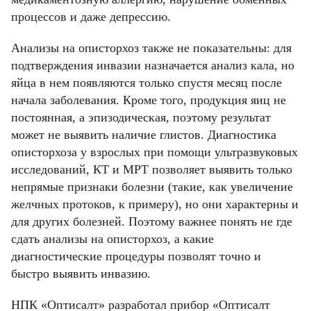
Имя
Имя
Email
процессов и даже депрессию.
Код подтверждения
Введите корректное значение
Телефон
Анализы на описторхоз также не показательны: для
Телефон
Телефон
Email
Пароль
Ваш город
подтверждения инвазии назначается анализ кала, но
Введите корректное значение
Введите корректное значение
яйца в нем появляются только спустя месяц после
Введите корректное значение
Введите корректное значение
начала заболевания. Кроме того, продукция яиц не
Email
Email
постоянная, а эпизодическая, поэтому результат
может не выявить наличие глистов. Диагностика
пользовательского соглашения
политикой
СОХРАНИТЬ
описторхоза у взрослых при помощи ультразвуковых
конфиденциальности.
исследований, КТ и МРТ позволяет выявить только
ОТМЕНИТЬ
непрямые признаки болезни (такие, как увеличение
пользовательского соглашения
пользовательского соглашения
политикой
политикой
КУПИТЬ
конфиденциальности.
конфиденциальности.
желчных протоков, к примеру), но они характерны и
для других болезней. Поэтому важнее понять не где
сдать анализы на описторхоз, а какие
ОТМЕНИТЬ
КУПИТЬ
КУПИТЬ
диагностические процедуры позволят точно и
быстро выявить инвазию.
ОТМЕНИТЬ
ОТМЕНИТЬ
НПК «Оптисалт» разработал прибор «Оптисалт