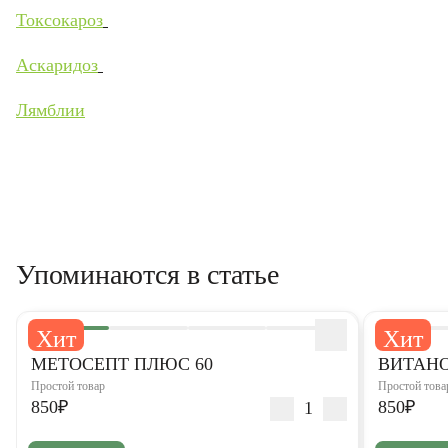
Токсокароз
Аскаридоз
Лямблии
Упоминаются в статье
Хит
Хит
5,0
5,0
МЕТОСЕПТ ПЛЮС 60
ВИТАНО
Простой товар
Простой това
850₽
850₽