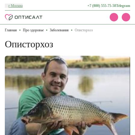
г Москва
+7 (800) 555-75-58
Telegram
Главная
Про здоровье
Заболевания
Описторхоз
Каталог
Акции
Описторхоз
Доставка и оплата
О нас
Контакты