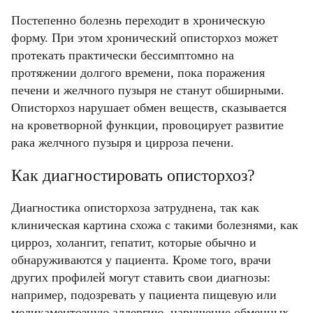
Постепенно болезнь переходит в хроническую
форму. При этом хронический описторхоз может
протекать практически бессимптомно на
протяжении долгого времени, пока поражения
печени и желчного пузыря не станут обширными.
Описторхоз нарушает обмен веществ, сказывается
на кроветворной функции, провоцирует развитие
рака желчного пузыря и цирроза печени.
Как диагностировать описторхоз?
Диагностика описторхоза затруднена, так как
клиническая картина схожа с такими болезнями, как
цирроз, холангит, гепатит, которые обычно и
обнаруживаются у пациента. Кроме того, врачи
Фамилия
Фамилия
других профилей могут ставить свои диагнозы:
например, подозревать у пациента пищевую или
медикаментозную аллергию, нарушение обменных