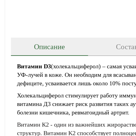
Описание
Соста
Витамин D3
(холекальциферол) – самая усв
УФ-лучей в коже. Он необходим для всасыва
Email
дефиците, усваивается лишь около 10% посту
Фамилия
Фамилия
Код подтв
Телефон
Введите корректно
Холекальциферол стимулирует работу иммунн
Ваш
Пароль
Введите корректно
витамина Д3 снижает риск развития таких а
Email
Введите корректно
Телефон
Телефон
болезни кишечника, ревматоидный артрит.
Введите корректно
Введите корректно
Витамин К2 - один из важнейших жирораств
структур. Витамин K2 способствует полноце