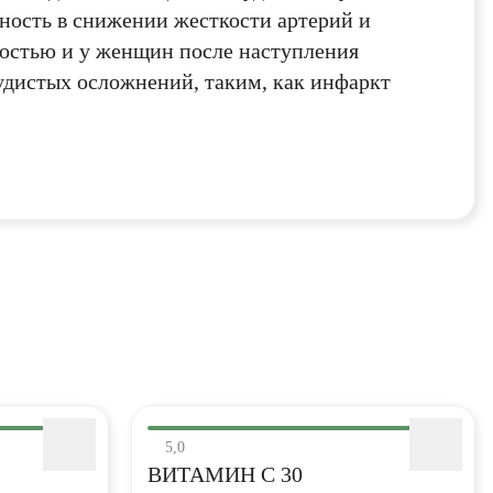
оглашения
политикой
вность в снижении жесткости артерий и
ностью и у женщин после наступления
удистых осложнений, таким, как инфаркт
ИТЬ
5,0
ВИТАМИН С 30