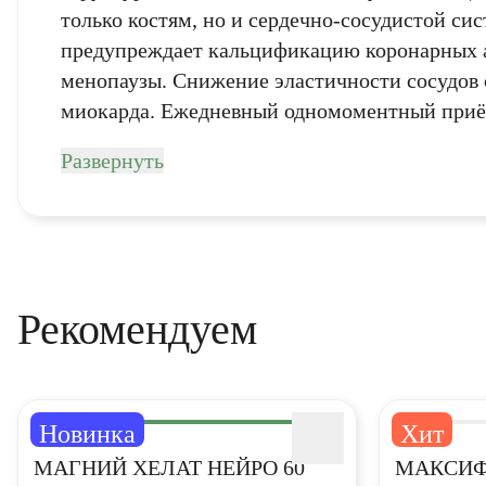
политикой 
только костям, но и сердечно-сосудистой си
конфиденциальности.
политикой 
предупреждает кальцификацию коронарных ар
менопаузы. Снижение эластичности сосудов 
К
миокарда. Ежедневный одномоментный приём 
Развернуть
Рекомендуем
Новинка
Хит
5,0
5,0
МАГНИЙ ХЕЛАТ НЕЙРО 60
МАКСИФ