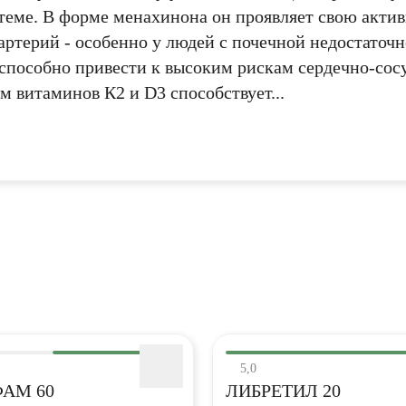
пользовательского соглашения
пользовательского с
конфиденциальности.
стеме. В форме менахинона он проявляет свою акти
конфиденциальности.
терий - особенно у людей с почечной недостаточ
способно привести к высоким рискам сердечно-сос
КУПИТЬ
ОТМЕНИТЬ
УПИТЬ
КУПИТЬ
ОТМЕНИТЬ
ОТМЕН
витаминов К2 и D3 способствует...
5,0
АМ 60
ЛИБРЕТИЛ 20