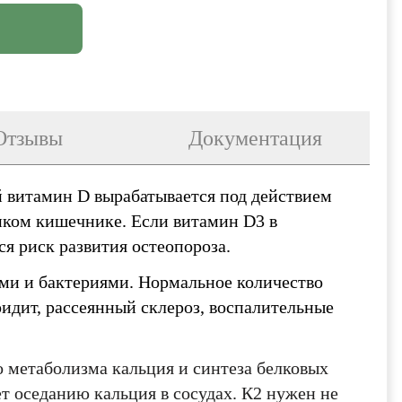
Отзывы
Документация
й витамин D вырабатывается под действием
нком кишечнике. Если витамин D3 в
я риск развития остеопороза.
ми и бактериями. Нормальное количество
идит, рассеянный склероз, воспалительные
 метаболизма кальция и синтеза белковых
оглашения
т оседанию кальция в сосудах. К2 нужен не