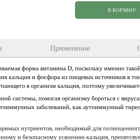
В КОРЗИНУ
в
Применение
аиваемая форма витамина D, поскольку именно тако
ния кальция и фосфора из пищевых источников в то
пающего в организм кальция, поэтому увеличиваетс
Имя
Имя
ерждения
е значение
ой системы, помогая организму бороться с вируса
 город
е значение
утоиммунных заболеваний, как аутоиммунный тирео
е значение
Email
Email
е значение
е значение
оримых нутриентов, необходимый для полноценного
СОХРАНИТЬ
ОТМЕНИТЬ
пользовательского с
нному и безопасному усвоению кальция, препятсвуе