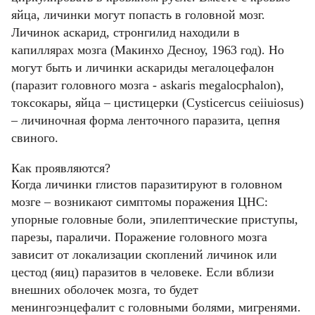
яйца, личинки могут попасть в головной мозг.
Личинок аскарид, стронгилид находили в
капиллярах мозга (Макинхо Десноу, 1963 год). Но
могут быть и личинки аскариды мегалоцефалон
(паразит головного мозга - askaris megalocphalon),
токсокары, яйца – цистицерки (Cysticercus ceiiuiosus)
– личиночная форма ленточного паразита, цепня
свиного.
Как проявляются?
Когда личинки глистов паразитируют в головном
Фамилия
Фамилия
мозге – возникают симптомы поражения ЦНС:
упорные головные боли, эпилептические приступы,
Email
парезы, параличи. Поражение головного мозга
Имя
Имя
зависит от локализации скоплений личинок или
Код подтверждения
цестод (яиц) паразитов в человеке. Если вблизи
Введите корректное значение
Телефон
Email
Пароль
внешних оболочек мозга, то будет
Ваш город
Телефон
Телефон
Введите корректное значение
менингоэнцефалит с головными болями, мигренями.
Введите корректное значение