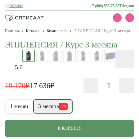
г Москва
+7 (800) 555-75-58
Telegram
Главная
Каталог
Комплексы
ЭПИЛЕПСИЯ / Курс 3 месяца
Каталог
Акции
ЭПИЛЕПСИЯ / Курс 3 месяца
Доставка и оплата
О нас
Контакты
5,0
19 170₽
17 636₽
1 месяц
3 месяца
-8%
В КОРЗИНУ