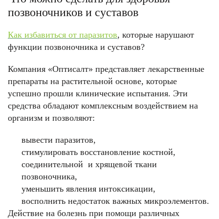
ОТМЕНИТЬ
позвоночников и суставов
пользовательского соглашения
пользовательского соглашения
политикой
политикой
КУПИТЬ
конфиденциальности.
конфиденциальности.
Как избавиться от паразитов
, которые нарушают
функции позвоночника и суставов?
ОТМЕНИТЬ
КУПИТЬ
КУПИТЬ
Компания «Оптисалт» представляет лекарственные
препараты на растительной основе, которые
ОТМЕНИТЬ
ОТМЕНИТЬ
успешно прошли клинические испытания. Эти
средства обладают комплексным воздействием на
организм и позволяют:
вывести паразитов,
стимулировать восстановление костной,
соединительной и хрящевой ткани
позвоночника,
уменьшить явления интоксикации,
восполнить недостаток важных микроэлементов.
Действие на болезнь при помощи различных