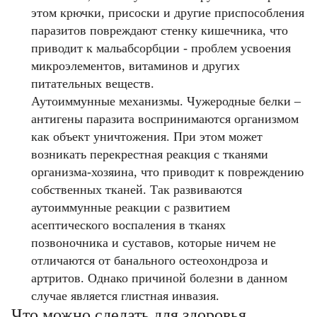
этом крючки, присоски и другие приспособления
паразитов повреждают стенку кишечника, что
приводит к мальабсорбции - проблем усвоения
микроэлементов, витаминов и других
питательных веществ.
Фамилия
Фамилия
Аутоиммунные механизмы. Чужеродные белки –
антигены паразита воспринимаются организмом
как объект уничтожения. При этом может
Имя
Имя
возникать перекрестная реакция с тканями
Email
организма-хозяина, что приводит к повреждению
Код подтверждения
собственных тканей. Так развиваются
Введите корректное значение
Телефон
Телефон
Телефон
Email
аутоиммунные реакции с развитием
Пароль
Ваш город
Введите корректное значение
асептического воспаления в тканях
Введите корректное значение
позвоночника и суставов, которые ничем не
Введите корректное значение
Введите корректное значение
Email
Email
отличаются от банального остеохондроза и
артритов. Однако причиной болезни в данном
пользовательского соглашения
политикой
СОХРАНИТЬ
случае является глистная инвазия.
конфиденциальности.
Что можно сделать для здоровья