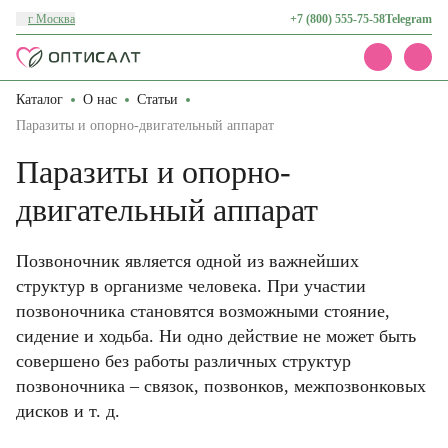
г Москва
+7 (800) 555-75-58
Telegram
Каталог
О нас
Статьи
Каталог
Акции
Паразиты и опорно-двигательный аппарат
Доставка и оплата
Паразиты и опорно-
О нас
Контакты
двигательный аппарат
Позвоночник является одной из важнейших
структур в организме человека. При участии
позвоночника становятся возможными стояние,
сидение и ходьба. Ни одно действие не может быть
совершено без работы различных структур
позвоночника – связок, позвонков, межпозвонковых
дисков и т. д.