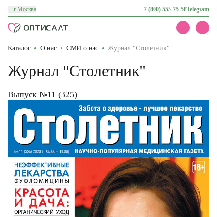
г Москва
+7 (800) 555-75-58
Telegram
Каталог
О нас
СМИ о нас
Журнал "Столетник"
Каталог
Акции
Журнал "Столетник"
Доставка и оплата
О нас
Контакты
Выпуск №11 (325)