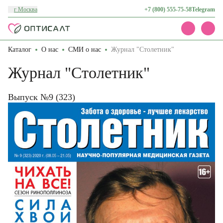
г Москва
+7 (800) 555-75-58
Telegram
Каталог
О нас
СМИ о нас
Журнал "Столетник"
Каталог
Акции
Журнал "Столетник"
Доставка и оплата
О нас
Контакты
Выпуск №9 (323)