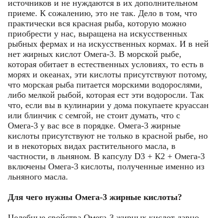
источников и не нуждаются в их дополнительном
приеме. К сожалению, это не так. Дело в том, что
практически вся красная рыба, которую можно
приобрести у нас, выращена на искусственных
рыбных фермах и на искусственных кормах. И в ней
нет жирных кислот Омега-3. В морской рыбе,
которая обитает в естественных условиях, то есть в
морях и океанах, эти кислоты присутствуют потому,
что морская рыба питается морскими водорослями,
Фамилия
Фамилия
либо мелкой рыбой, которая ест эти водоросли. Так
что, если вы в кулинарии у дома покупаете круассан
или блинчик с семгой, не стоит думать, что с
Имя
Имя
Омега-3 у вас все в порядке. Омега-3 жирные
Email
кислоты присутствуют не только в красной рыбе, но
и в некоторых видах растительного масла, в
Код подтверждения
Введите корректное значение
Телефон
частности, в льняном. В капсулу D3 + К2 + Омега-3
Телефон
Телефон
Email
Пароль
Ваш город
включены Омега-3 кислоты, полученные именно из
Введите корректное значение
льняного масла.
Введите корректное значение
Введите корректное значение
Введите корректное значение
Для чего нужны Омега-3 жирные кислоты?
Email
Email
Целебные свойства Омега-3 жирных кислот давно
пользовательского соглашения
политикой
СОХРАНИТЬ