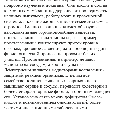
подробно изучены и доказаны. Они входят в состав
конфиденциальности.
клеточных мембран и поддерживают проводимость
ОТМЕНИТЬ
нервных импульсов, работу мозга и кровеносной
пользовательского соглашения
пользовательского соглашения
политикой
политикой
системы. Значение жирных кислот семейства Омега
КУПИТЬ
конфиденциальности.
конфиденциальности.
огромно. Именно из жирных кислот образуются
высокоактивные гормоноподобные вещества:
простагландины, лейкотриены и др. Например,
ОТМЕНИТЬ
КУПИТЬ
КУПИТЬ
простагландины контролируют приток крови к
органам, кровяное давление, да и вообще, ни один
физиологический процесс не проходит без их
ОТМЕНИТЬ
ОТМЕНИТЬ
участия. Простагландины, например, не дают
«слипаться» сосудам, а крови сгущаться.
Лейкотриены являются медиаторами воспаления -
защитной реакции организма. В целом все
семейство полиненасыщенных жирных кислот
защищает сердце и сосуды, переводит холестерин в
более легкорастворимые формы, и организм выводит
его. Установлена связь между дефицитом Омега-
кислот и возникновением онкопатологий, более
частыми инфекционными заболеваниями.