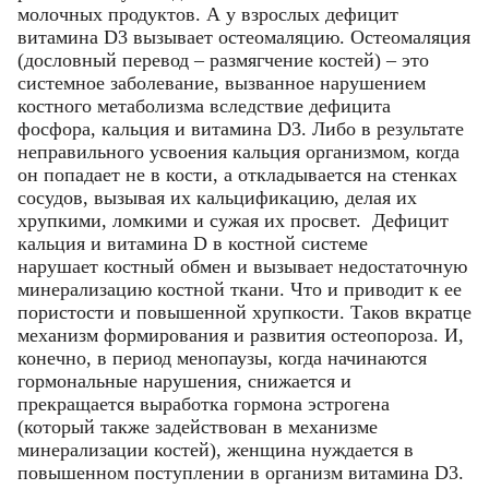
молочных продуктов. А у взрослых дефицит
витамина D3 вызывает остеомаляцию. Остеомаляция
(дословный перевод – размягчение костей) – это
системное заболевание, вызванное нарушением
костного метаболизма вследствие дефицита
фосфора, кальция и витамина D3. Либо в результате
неправильного усвоения кальция организмом, когда
он попадает не в кости, а откладывается на стенках
сосудов, вызывая их кальцификацию, делая их
хрупкими, ломкими и сужая их просвет. Дефицит
кальция и витамина D в костной системе
нарушает костный обмен и вызывает недостаточную
минерализацию костной ткани. Что и приводит к ее
пористости и повышенной хрупкости. Таков вкратце
механизм формирования и развития остеопороза. И,
конечно, в период менопаузы, когда начинаются
гормональные нарушения, снижается и
прекращается выработка гормона эстрогена
(который также задействован в механизме
минерализации костей), женщина нуждается в
повышенном поступлении в организм витамина D3.