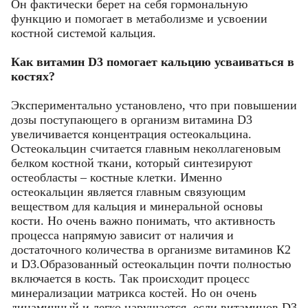
Он фактически берет на себя гормональную
функцию и помогает в метаболизме и усвоении
костной системой кальция.
Как витамин D3 помогает кальцию усваиваться в
костях?
Экспериментально установлено, что при повышении
дозы поступающего в организм витамина D3
увеличивается концентрация остеокальцина.
Остеокальцин считается главным неколлагеновым
белком костной ткани, который синтезируют
остеобласты – костные клетки. Именно
остеокальцин является главным связующим
веществом для кальция и минеральной основы
кости. Но очень важно понимать, что активность
процесса напрямую зависит от наличия и
достаточного количества в организме витаминов К2
и D3.Образованный остеокальцин почти полностью
включается в кость. Так происходит процесс
минерализации матрикса костей. Но он очень
динамичный и легко нарушается, если витаминов D3