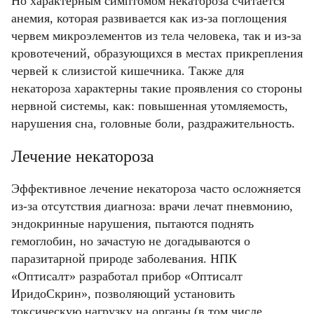
Но характерным симптомом некатороза считается
анемия, которая развивается как из-за поглощения
червем микроэлементов из тела человека, так и из-за
кровотечений, образующихся в местах прикрепления
червей к слизистой кишечника. Также для
некатороза характерны такие проявления со стороны
нервной системы, как: повышенная утомляемость,
нарушения сна, головные боли, раздражительность.
Лечение некатороза
Эффективное лечение некатороза часто осложняется
из-за отсутствия диагноза: врачи лечат пневмонию,
эндокринные нарушения, пытаются поднять
гемоглобин, но зачастую не догадываются о
паразитарной природе заболевания. НПК
«Оптисалт» разработал прибор «Оптисалт
ИридоСкрин», позволяющий установить
токсическую нагрузку на органы (в том числе,