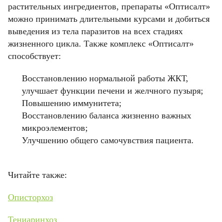
конфиденциальности.
растительных ингредиентов, препараты «Оптисалт»
можно принимать длительными курсами и добиться
ОТМЕНИТЬ
пользовательского соглашения
пользовательского соглашения
политикой
политикой
выведения из тела паразитов на всех стадиях
КУПИТЬ
конфиденциальности.
конфиденциальности.
жизненного цикла. Также комплекс «Оптисалт»
способствует:
ОТМЕНИТЬ
КУПИТЬ
КУПИТЬ
Восстановлению нормальной работы ЖКТ,
улучшает функции печени и желчного пузыря;
ОТМЕНИТЬ
ОТМЕНИТЬ
Повышению иммунитета;
Восстановлению баланса жизненно важных
микроэлементов;
Улучшению общего самочувствия пациента.
Читайте также:
Описторхоз
Тениаринхоз