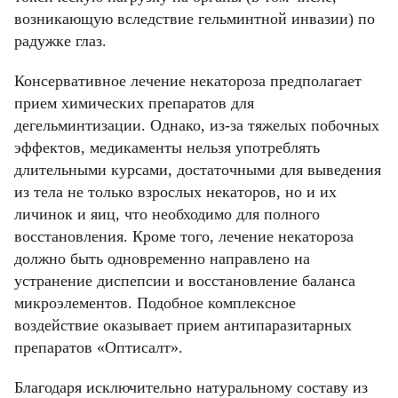
возникающую вследствие гельминтной инвазии) по
радужке глаз.
Консервативное лечение некатороза предполагает
прием химических препаратов для
дегельминтизации. Однако, из-за тяжелых побочных
Фамилия
Фамилия
эффектов, медикаменты нельзя употреблять
длительными курсами, достаточными для выведения
из тела не только взрослых некаторов, но и их
Имя
Имя
личинок и яиц, что необходимо для полного
Email
восстановления. Кроме того, лечение некатороза
Код подтверждения
должно быть одновременно направлено на
Введите корректное значение
Телефон
Телефон
Телефон
устранение диспепсии и восстановление баланса
Email
Пароль
Ваш город
Введите корректное значение
микроэлементов. Подобное комплексное
Введите корректное значение
воздействие оказывает прием антипаразитарных
Введите корректное значение
Введите корректное значение
Email
Email
препаратов «Оптисалт».
пользовательского соглашения
политикой
СОХРАНИТЬ
Благодаря исключительно натуральному составу из