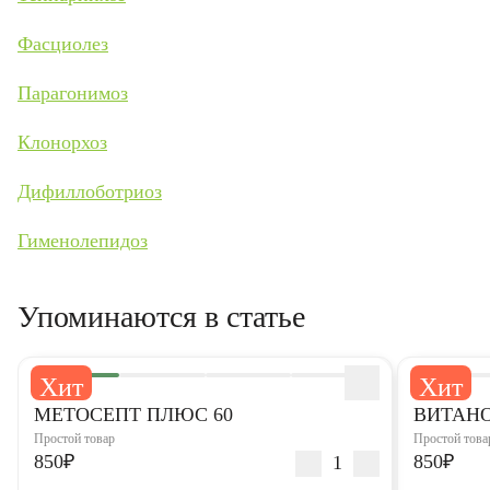
Фасциолез
Парагонимоз
Клонорхоз
Дифиллоботриоз
Гименолепидоз
Упоминаются в статье
Хит
Хит
5,0
5,0
МЕТОСЕПТ ПЛЮС 60
ВИТАНО
Простой товар
Простой това
850₽
850₽