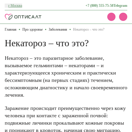
г Москва
+7 (800) 555-75-58
Telegram
Главная
Про здоровье
Заболевания
Некатороз – что это?
Каталог
Акции
Некатороз – что это?
Доставка и оплата
О нас
Контакты
Некатороз – это паразитарное заболевание,
вызываемое гельминтами – некаторами – и
характеризующееся хроническим и практически
бессимптомным (на первых стадиях) течением,
осложняющим диагностику и начало своевременного
лечения.
Заражение происходит преимущественно через кожу
человека при контакте с зараженной почвой:
подвижные личинки прокалывают кожные покровы
и проникают в кровоток, начиная свою миграцию.