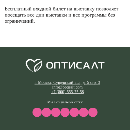
Бесплатный входной билет на выставку позволяет
ОТМЕНИТЬ
пользовательского соглашения
пользовательского соглашения
политикой
политикой
посещать все дни выставки и все программы без
КУПИТЬ
конфиденциальности.
конфиденциальности.
ограничений.
ОТМЕНИТЬ
КУПИТЬ
КУПИТЬ
ОТМЕНИТЬ
ОТМЕНИТЬ
г. Москва, Сущевский вал, д. 5 стр. 3
info@optisalt.com
+7 (800) 555-75-58
Мы в социальных сетях: