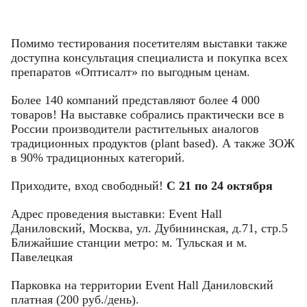
Помимо тестирования посетителям выставки также
доступна консультация специалиста и покупка всех
препаратов «Оптисалт» по выгодным ценам.
Более 140 компаний представляют более 4 000
Фамилия
Фамилия
товаров! На выставке собрались практически все в
России производители растительных аналогов
традиционных продуктов (plant based). А также ЗОЖ
Имя
Имя
в 90% традиционных категорий.
Email
Приходите, вход свободный!
С 21 по 24 октября
Код подтверждения
Введите корректное значение
Телефон
Телефон
Телефон
Email
Пароль
Ваш город
Адрес проведения выставки: Event Hall
Введите корректное значение
Даниловский, Москва, ул. Дубининская, д.71, стр.5
Введите корректное значение
Ближайшие станции метро: м. Тульская и м.
Введите корректное значение
Введите корректное значение
Павелецкая
Email
Email
Парковка на территории Event Hall Даниловский
пользовательского соглашения
политикой
СОХРАНИТЬ
платная (200 руб./день).
конфиденциальности.