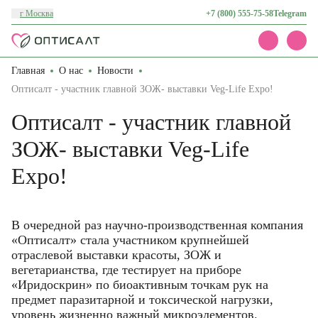
г Москва
+7 (800) 555-75-58
Telegram
Главная
О нас
Новости
Каталог
Акции
Оптисалт - участник главной ЗОЖ- выставки Veg-Life Expo!
Доставка и оплата
Оптисалт - участник главной
О нас
Контакты
ЗОЖ- выставки Veg-Life
Expo!
В очередной раз научно-производственная компания
«Оптисалт» стала участником крупнейшей
отраслевой выставки красоты, ЗОЖ и
вегетарианства, где тестирует на приборе
«Иридоскрин» по биоактивным точкам рук на
предмет паразитарной и токсической нагрузки,
уровень жизненно важный микроэлементов.