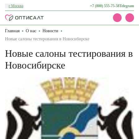
г Москва
+7 (800) 555-75-58
Telegram
Главная
О нас
Новости
Каталог
Акции
Новые салоны тестирования в Новосибирске
Доставка и оплата
Новые салоны тестирования в
О нас
Контакты
Новосибирске