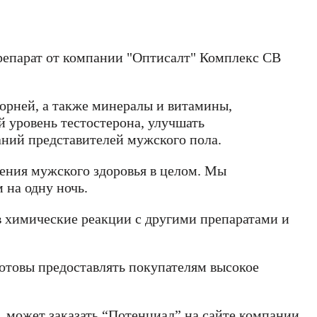
препарат от компании "Оптисалт" Комплекс СВ
орней, а также минералы и витамины,
 уровень тестостерона, улучшать
аний представителей мужского пола.
ления мужского здоровья в целом. Мы
 на одну ночь.
в химические реакции с другими препаратами и
готовы предоставлять покупателям высокое
оглашения
ения
оглашения
политикой
 может заказать “Потенциал” на сайте компании