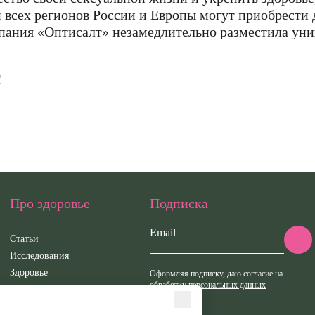
сти.
конфиденциальности.
и всех регионов России и Европы могут приобрести
мпания «Оптисалт» незамедлительно разместила ун
КУПИТЬ
ОТМЕНИТЬ
КУПИТЬ
КУПИТЬ
ОТМЕНИТЬ
ОТМЕНИТ
!
Про здоровье
Подписка
Email
Статьи
Исследования
Здоровье
Оформляя подписку, даю согласие на
обработку персональных данных
Вебинары
Иридотест