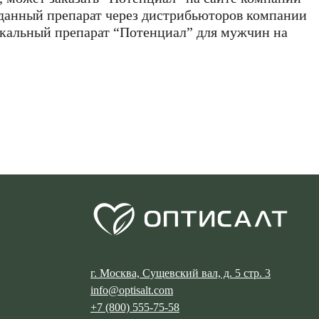
 данный препарат через дистрибьюторов компании
икальный препарат “Потенциал” для мужчин на
Ь
г. Москва, Сущевский вал, д. 5 стр. 3
info@optisalt.com
+7 (800) 555-75-58