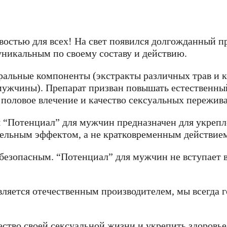
востью для всех! На свет появился долгожданный 
уникальным по своему составу и действию.
ральные компоненты (экстракты различных трав и к
ужчины). Препарат призван повышать естественный
 половое влечение и качество сексуальных пережив
я “Потенциал” для мужчин предназначен для укреп
Имя
Имя
тельным эффектом, а не кратковременным действием
ерждения
е значение
 город
 безопасным. “Потенциал” для мужчин не вступает 
е значение
Email
Email
е значение
е значение
вляется отечественным производителем, мы всегда 
е значение
СОХРАНИТЬ
ОТМЕНИТЬ
пользовательского с
пользовательского соглаш
пользовательского с
тво своей сексуальной жизни и укрепить здоровье,
конфиденциальности.