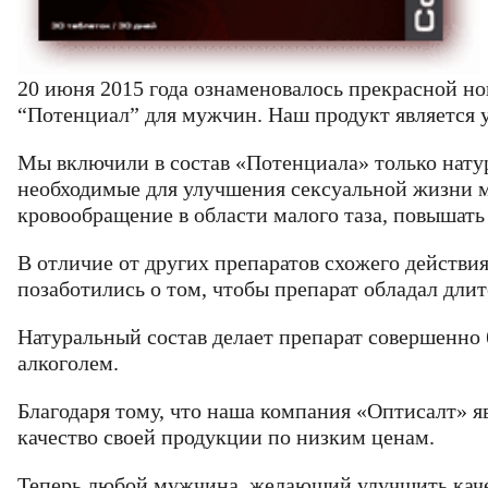
20 июня 2015 года ознаменовалось прекрасной но
“Потенциал” для мужчин. Наш продукт является 
Мы включили в состав «Потенциала» только нату
необходимые для улучшения сексуальной жизни м
кровообращение в области малого таза, повышать
В отличие от других препаратов схожего действи
Email
Фамилия
Фамилия
позаботились о том, чтобы препарат обладал дли
Код подтв
Телефон
Введите корректно
Ваш
Натуральный состав делает препарат совершенно
Пароль
Введите корректно
алкоголем.
Email
Телефон
Телефон
Введите корректно
Введите корректно
Благодаря тому, что наша компания «Оптисалт» я
Введите корректно
качество своей продукции по низким ценам.
Теперь любой мужчина, желающий улучшить качес
политикой 