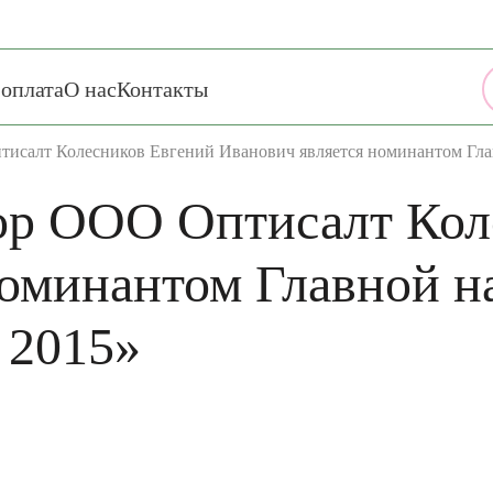
 оплата
О нас
Контакты
исалт Колесников Евгений Иванович является номинантом Гла
ор ООО Оптисалт Кол
номинантом Главной 
 2015»