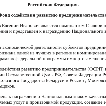
Российская Федерация.
Фонд содействия развитию предпринимательст
ва
 Евгений Иванович является номинантом Главной н
ния и представлен к награждению Национального з
а экономической деятельности субъектов предприн
ризнана одной из лучших в регионе и номинирована
 в рамках федеральной программы импортозамещения
Имя
Имя
действия развитию предпринимательства (ФСРП) в 
ерждения
нии Государственной Думы РФ, Совета Федерации Р
е значение
Союзного Государства Беларуси и России , Москов
 город
ьщиков.
е значение
Email
Email
е значение
влена к награждению Национальным знаком качеств
е значение
е значение
ляемых услуг и производимой продукции, создание