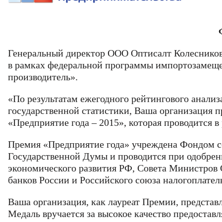
Генеральный директор ООО Оптисалт Колесников
в рамках федеральной программы импортозамеще
производитель».
«По результатам ежегодного рейтингового анализ
государственной статистики, Ваша организация п
«Предприятие года – 2015», которая проводится
Email
Фамилия
Фамилия
Премия «Предприятие года» учреждена Фондом со
Код подтв
Государственной Думы и проводится при одобре
Телефон
Введите корректно
экономического развития РФ, Совета Министров 
Ваш
Пароль
банков России и Российского союза налогоплател
Введите корректно
Email
Телефон
Телефон
Введите корректно
Ваша организация, как лауреат Премии, предста
Введите корректно
Введите корректно
Медаль вручается за высокое качество предостав