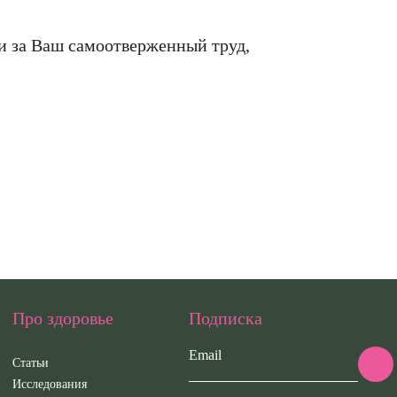
СОХРАНИТЬ
ОТМЕНИТЬ
пользовательского с
пользовательского соглаш
пользовательского с
конфиденциальности.
сти.
конфиденциальности.
ти за Ваш самоотверженный труд,
КУПИТЬ
ОТМЕНИТЬ
КУПИТЬ
КУПИТЬ
ОТМЕНИТЬ
ОТМЕНИТ
Про здоровье
Подписка
Email
Статьи
Исследования