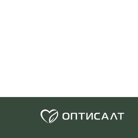
оглашения
ения
оглашения
политикой
Ь