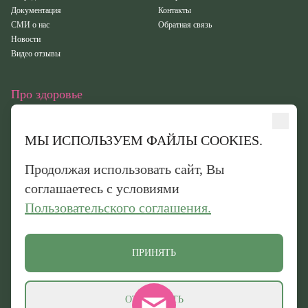
Документация
Контакты
СМИ о нас
Обратная связь
Новости
Видео отзывы
Про здоровье
Статьи
Исследования
МЫ ИСПОЛЬЗУЕМ ФАЙЛЫ COOKIES.
Здоровье
Вебинары
Продолжая использовать сайт, Вы
Иридотест
соглашаетесь с условиями
Пользовательского соглашения.
Обработка персональных данных
Политика конфиденциальности
Политика обработки файлов cookie
ПРИНЯТЬ
© 2026 «Оптисалт». Все права защищены. Официальный сайт производителя
натуральных препаратов
ОТКЛОНИТЬ