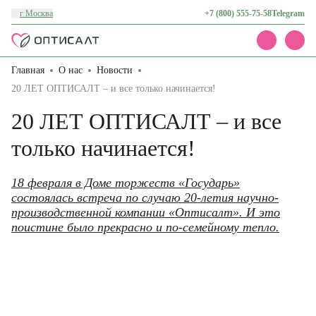
г Москва
+7 (800) 555-75-58
Telegram
Главная
О нас
Новости
Каталог
Акции
20 ЛЕТ ОПТИСАЛТ – и все только начинается!
Доставка и оплата
20 ЛЕТ ОПТИСАЛТ – и все
О нас
Контакты
только начинается!
18 февраля в Доме торжеств «Государь»
состоялась встреча по случаю 20-летия научно-
производственной компании «Оптисалт». И это
поистине было прекрасно и по-семейному тепло.