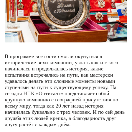
В программе все гости смогли окунуться в
исторические вехи компании, узнать как и с кого
начиналась и продолжалась история, какие
испытания встречались на пути, как мастерски
Фамилия
Фамилия
удавалось делать эти сложные моменты новыми
ступенями на пути к существующему успеху. На
сегодня НПК «Оптисалт» представляет собой
Имя
Имя
крупную компанию с географией присутствия по
Email
всему миру, тогда как 20 лет назад история
начиналась буквально с трех человек. И по сей день
Код подтверждения
Введите корректное значение
Телефон
дружба этих людей крепка, а благодарность друг
Телефон
Телефон
Email
Пароль
Ваш город
другу растёт с каждым днём.
Введите корректное значение
Введите корректное значение