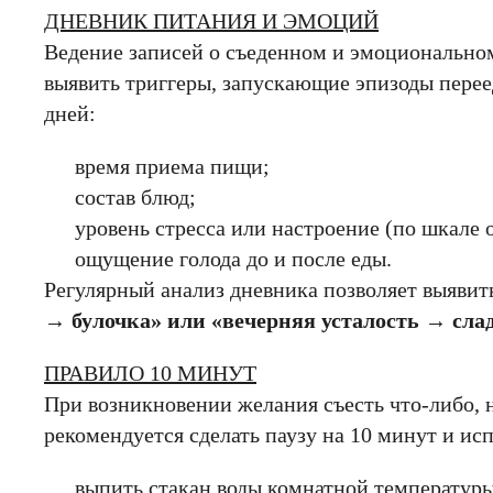
ДНЕВНИК ПИТАНИЯ И ЭМОЦИЙ
Ведение записей о съеденном и эмоционально
выявить триггеры, запускающие эпизоды перее
дней:
время приема пищи;
состав блюд;
уровень стресса или настроение (по шкале о
ощущение голода до и после еды.
Регулярный анализ дневника позволяет выявит
→
булочка» или «вечерняя усталость → слад
ПРАВИЛО 10 МИНУТ
Имя
Имя
При возникновении желания съесть что-либо, 
ерждения
рекомендуется сделать паузу на 10 минут и исп
е значение
 город
е значение
выпить стакан воды комнатной температуры
Email
Email