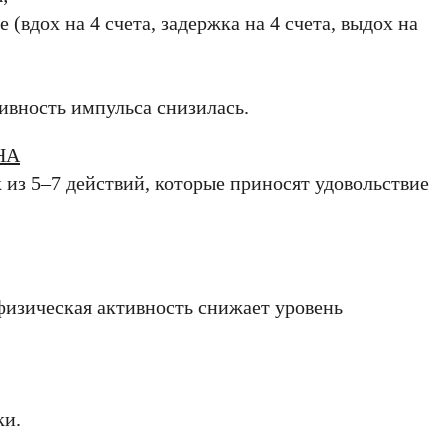
(вдох на 4 счета, задержка на 4 счета, выдох на
оглашения
ения
оглашения
политикой
ивность импульса снизилась.
НА
Ь
 из 5–7 действий, которые приносят удовольствие
 физическая активность снижает уровень
ки.