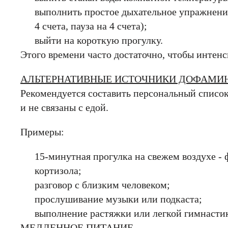
е значение
выполнить простое дыхательное упражнение 
е значение
е значение
4 счета, пауза на 4 счета);
СОХРАНИТЬ
ОТМЕНИТЬ
выйти на короткую прогулку.
пользовательского с
пользовательского соглаш
пользовательского с
конфиденциальности.
Этого времени часто достаточно, чтобы интенс
сти.
конфиденциальности.
АЛЬТЕРНАТИВНЫЕ ИСТОЧНИКИ ДОФАМИ
КУПИТЬ
ОТМЕНИТЬ
КУПИТЬ
КУПИТЬ
ОТМЕНИТЬ
ОТМЕНИТ
Рекомендуется составить персональный список
и не связаны с едой.
Примеры:
15-минутная прогулка на свежем воздухе -
кортизола;
разговор с близким человеком;
прослушивание музыки или подкаста;
выполнение растяжки или легкой гимнасти
МЕДЛЕННОЕ ПИТАНИЕ