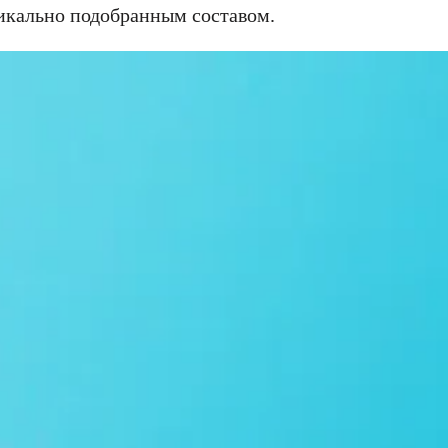
икально подобранным составом.