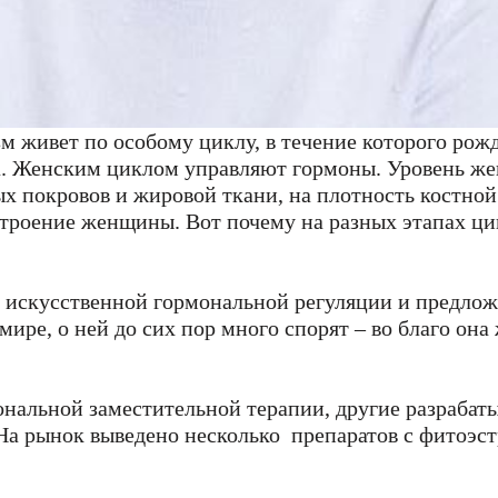
 живет по особому циклу, в течение которого рожда
а. Женским циклом управляют гормоны. Уровень жен
х покровов и жировой ткани, на плотность костной 
троение женщины. Вот почему на разных этапах ц
у искусственной гормональной регуляции и предл
мире, о ней до сих пор много спорят – во благо она
мональной заместительной терапии, другие разрабат
а рынок выведено несколько препаратов с фитоэстр