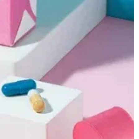
оглашения
ения
оглашения
политикой
Ь