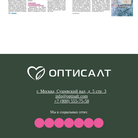
Фамилия
Фамилия
Имя
Имя
Email
Код подтверждения
Введите корректное значение
Телефон
г. Москва, Сущевский вал, д. 5 стр. 3
Телефон
Телефон
Email
info@optisalt.com
Пароль
Ваш город
+7 (800) 555-75-58
Введите корректное значение
Введите корректное значение
Мы в социальных сетях:
Введите корректное значение
Введите корректное значение
Email
Email
пользовательского соглашения
политикой
СОХРАНИТЬ