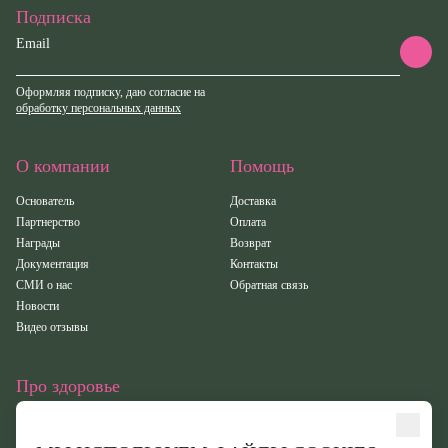
конфиденциальности.
Подписка
ОТМЕНИТЬ
Email
пользовательского соглашения
пользовательского соглашения
политикой
политикой
КУПИТЬ
конфиденциальности.
конфиденциальности.
Оформляя подписку, даю согласие на
обработку персональных данных
ОТМЕНИТЬ
КУПИТЬ
КУПИТЬ
О компании
Помощь
Основатель
Доставка
ОТМЕНИТЬ
ОТМЕНИТЬ
Партнерство
Оплата
Награды
Возврат
Документация
Контакты
СМИ о нас
Обратная связь
Новости
Видео отзывы
Про здоровье
Статьи
Исследования