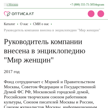
г Москва
+7 (800) 555-75-58
Telegram
Каталог
О нас
СМИ о нас
Каталог
Акции
Руководитель компании внесена в энциклопедию "Мир женщин"
Доставка и оплата
Руководитель компании
О нас
Контакты
внесена в энциклопедию
"Мир женщин"
2017 год
Фонд сотрудничает с Мэрией и Правительством
Москвы, Советом Федерации и Государственной
Думой ФС РФ, Московской городской думой,
Российским творческим союзом работников
культуры, Союзом писателей Москвы и России,
Союзом журналистов Москвы, информационным