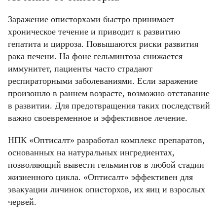
Телефон
Телефон
Телефон
Email
Пароль
Ваш город
Заражение описторхами быстро принимает
Введите корректное значение
Введите корректное значение
хроническое течение и приводит к развитию
Введите корректное значение
Введите корректное значение
гепатита и цирроза. Повышаются риски развития
Email
Email
рака печени. На фоне гельминтоза снижается
пользовательского соглашения
политикой
СОХРАНИТЬ
иммунитет, пациенты часто страдают
конфиденциальности.
респираторными заболеваниями. Если заражение
произошло в раннем возрасте, возможно отставание
ОТМЕНИТЬ
пользовательского соглашения
пользовательского соглашения
политикой
политикой
в развитии. Для предотвращения таких последствий
КУПИТЬ
конфиденциальности.
конфиденциальности.
важно своевременное и эффективное лечение.
НПК «Оптисалт» разработал комплекс препаратов,
ОТМЕНИТЬ
КУПИТЬ
КУПИТЬ
основанных на натуральных ингредиентах,
позволяющий вывести гельминтов в любой стадии
жизненного цикла. «Оптисалт» эффективен для
ОТМЕНИТЬ
ОТМЕНИТЬ
эвакуации личинок описторхов, их яиц и взрослых
червей.