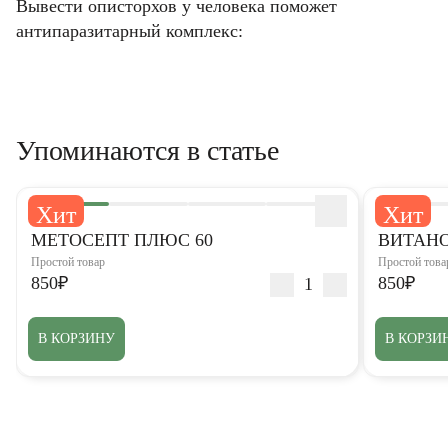
Вывести описторхов у человека поможет
антипаразитарный комплекс:
Упоминаются в статье
Хит
Хит
5,0
5,0
МЕТОСЕПТ ПЛЮС 60
ВИТАНО
Простой товар
Простой това
850₽
850₽
В КОРЗИНУ
В КОРЗИ