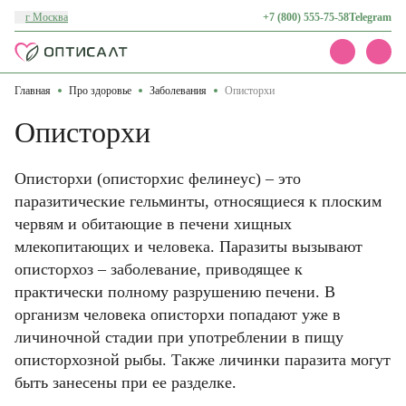
г Москва
+7 (800) 555-75-58
Telegram
Главная
Про здоровье
Заболевания
Описторхи
Каталог
Акции
Описторхи
Доставка и оплата
О нас
Контакты
Описторхи (описторхис фелинеус) – это
паразитические гельминты, относящиеся к плоским
червям и обитающие в печени хищных
млекопитающих и человека. Паразиты вызывают
описторхоз – заболевание, приводящее к
практически полному разрушению печени. В
организм человека описторхи попадают уже в
личиночной стадии при употреблении в пищу
описторхозной рыбы. Также личинки паразита могут
быть занесены при ее разделке.