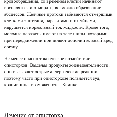
кровообращения, со временем клетки начинают
воспаляться и отмирать, возможно образование
абсцессов. Желчные протоки забиваются отмершими
клетками эпителия, паразитами и их яйцами,
нарушается нормальный ток жидкости. Кроме того,
молодые паразиты имеют на теле шипы, которыми
при передвижении причиняют дополнительный вред
органу.
Не менее опасно токсическое воздействие
описторхов. Выделяя продукты жизнедеятельности,
они вызывают острые аллергические реакции,
поэтому часто при описторхозе появляется зуд,
Фамилия
Фамилия
крапивница, возможен отек Квинке.
Имя
Имя
Email
Лечение от описторха
Код подтверждения
Введите корректное значение