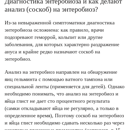
Диагностика энтеробиоза и как делают
Код подтверждения
анализ (соскоб) на энтеробиоз?
Введите корректное значение
Телефон
Телефон
Телефон
Email
Пароль
Ваш город
Введите корректное значение
Из-за невыраженной симптоматики диагностика
Введите корректное значение
энтеробиоза осложнена: как правило, врачи
Введите корректное значение
Введите корректное значение
Email
Email
подозревают геморрой, кольпит или другие
заболевания, для которых характерно раздражение
пользовательского соглашения
политикой
СОХРАНИТЬ
ануса и крайне редко назначают соскоб на
конфиденциальности.
энтеробиоз.
ОТМЕНИТЬ
пользовательского соглашения
пользовательского соглашения
политикой
политикой
Анализ на энтеробиоз направлен на обнаружение
КУПИТЬ
конфиденциальности.
конфиденциальности.
яиц гельминта с помощью ватного тампона или
специальной ленты (применяется для детей). Однако
ОТМЕНИТЬ
КУПИТЬ
КУПИТЬ
необходимо понимать, что анализ на энтеробиоз и
яйца глист не дает сто процентного результата
(самки откладывают яйца не регулярно, а только в
ОТМЕНИТЬ
ОТМЕНИТЬ
определенное время), Поэтому соскоб на энтеробиоз
и яйца глист необходимо сдавать несколько раз через
некоторые временные промежутки (например, в 15