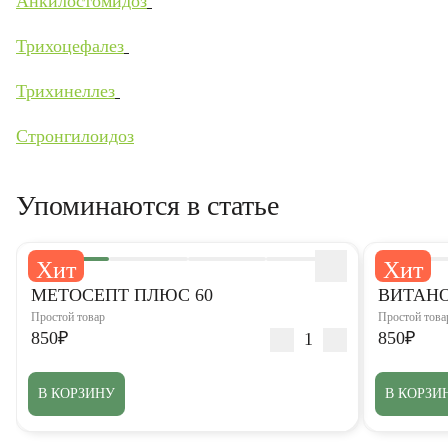
Анкилостомидоз
Трихоцефалез
Трихинеллез
Стронгилоидоз
Упоминаются в статье
Хит
Хит
5,0
5,0
МЕТОСЕПТ ПЛЮС 60
ВИТАНО
Простой товар
Простой това
850₽
850₽
В КОРЗИНУ
В КОРЗИ