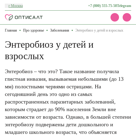
г Москва
+7 (800) 555-75-58
Telegram
Главная
Про здоровье
Заболевания
Энтеробиоз у детей и взрослых
Каталог
Акции
Энтеробиоз у детей и
Доставка и оплата
О нас
взрослых
Контакты
Энтеробиоз – что это? Такое название получила
глистная инвазия, вызываемая небольшими (до 13
мм) полостными червями острицами. На
сегодняшний день это одно из самых
распространенных паразитарных заболеваний,
которым страдает до 90% населения Земли вне
зависимости от возраста. Однако, в большей степени
энтеробиозу подвержены дети дошкольного и
младшего школьного возраста, что объясняется