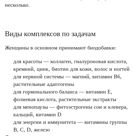
несколько.
Фамилия
Фамилия
Имя
Имя
Виды комплексов по задачам
Email
Код подтверждения
Женщины в основном принимают биодобавки:
Введите корректное значение
Телефон
Телефон
Телефон
Email
Пароль
Ваш город
для красоты — коллаген, гиалуроновая кислота,
Введите корректное значение
Введите корректное значение
кремний, цинк, биотин для кожи, волос и ногтей
Введите корректное значение
Введите корректное значение
для нервной системы — магний, витамин B6,
Email
Email
растительные адаптогены
пользовательского соглашения
политикой
СОХРАНИТЬ
для гормонального баланса — витамин E,
конфиденциальности.
фолиевая кислота, растительные экстракты
для менопаузы — фитоэстрогены сои и клевера,
ОТМЕНИТЬ
пользовательского соглашения
пользовательского соглашения
политикой
политикой
кальций, витамин D
КУПИТЬ
конфиденциальности.
конфиденциальности.
для энергии и иммунитета — витамины группы
B, C, D, железо
ОТМЕНИТЬ