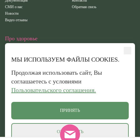
Документация
Контакты
СМИ о нас
Обратная связь
Новости
Видео отзывы
Про здоровье
Статьи
Исследования
МЫ ИСПОЛЬЗУЕМ ФАЙЛЫ COOKIES.
Здоровье
Вебинары
Продолжая использовать сайт, Вы
Иридотест
соглашаетесь с условиями
Пользовательского соглашения.
Обработка персональных данных
Политика конфиденциальности
Политика обработки файлов cookie
ПРИНЯТЬ
© 2026 «Оптисалт». Все права защищены. Официальный сайт производителя
натуральных препаратов
ОТКЛОНИТЬ