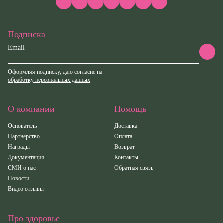
Имя
Имя
Email
Подписка
Код подтверждения
Введите корректное значение
Телефон
Email
Телефон
Телефон
Email
Пароль
Ваш город
Введите корректное значение
Оформляя подписку, даю согласие на
Введите корректное значение
обработку персональных данных
Введите корректное значение
Введите корректное значение
Email
Email
О компании
Помощь
пользовательского соглашения
политикой
СОХРАНИТЬ
конфиденциальности.
Основатель
Доставка
Партнерство
Оплата
ОТМЕНИТЬ
Награды
Возврат
пользовательского соглашения
пользовательского соглашения
политикой
политикой
КУПИТЬ
Документация
Контакты
конфиденциальности.
конфиденциальности.
СМИ о нас
Обратная связь
Новости
Видео отзывы
ОТМЕНИТЬ
КУПИТЬ
КУПИТЬ
Про здоровье